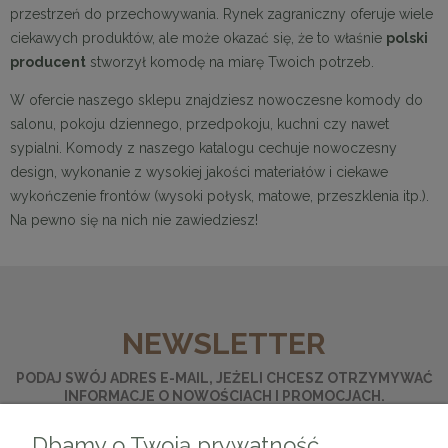
przestrzeń do przechowywania. Rynek zagraniczny oferuje wiele
ciekawych produktów, ale może okazać się, że to właśnie
polski
producent
stworzył komodę na miarę Twoich potrzeb.
W ofercie naszego sklepu znajdziesz nowoczesne komody do
salonu, pokoju dziennego, przedpokoju, kuchni czy nawet
sypialni. Komody z naszego katalogu cechuje nowoczesny
design, wykonanie z wysokiej jakości materiałów i ciekawe
wykończenie frontów (wysoki połysk, matowe, przeszklenia itp.).
Na pewno się na nich nie zawiedziesz!
NEWSLETTER
PODAJ SWÓJ ADRES E-MAIL, JEŻELI CHCESZ OTRZYMYWAĆ
INFORMACJE O NOWOŚCIACH I PROMOCJACH.
Dbamy o Twoją prywatność