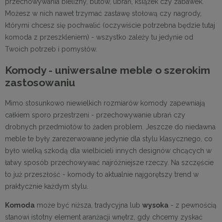
przechowywania bielizny, butów, ubrań, książek czy zabawek.
Możesz w nich nawet trzymać zastawę stołową czy nagrody,
którymi chcesz się pochwalić (oczywiście potrzebna będzie tutaj
komoda z przeszkleniem) - wszystko zależy tu jedynie od
Twoich potrzeb i pomysłów.
Komody - uniwersalne meble o szerokim
zastosowaniu
Mimo stosunkowo niewielkich rozmiarów komody zapewniają
całkiem sporo przestrzeni - przechowywanie ubrań czy
drobnych przedmiotów to żaden problem. Jeszcze do niedawna
meble te były zarezerwowane jedynie dla stylu klasycznego, co
było wielką szkodą dla wielbicieli innych designów chcących w
łatwy sposób przechowywać najróżniejsze rzeczy. Na szczęście
to już przeszłość - komody to aktualnie najgorętszy trend w
praktycznie każdym stylu.
Komoda
może być niższa, tradycyjna lub
wysoka
- z pewnością
stanowi istotny element aranżacji wnętrz, gdy chcemy zyskać