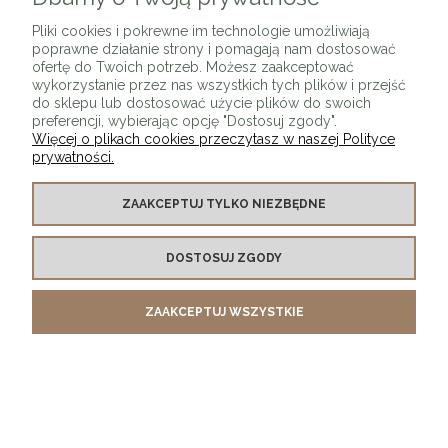
ZAPISZ SIĘ
Pliki cookies i pokrewne im technologie umożliwiają
poprawne działanie strony i pomagają nam dostosować
ofertę do Twoich potrzeb. Możesz zaakceptować
wykorzystanie przez nas wszystkich tych plików i przejść
do sklepu lub dostosować użycie plików do swoich
preferencji, wybierając opcję "Dostosuj zgody".
Więcej o plikach cookies przeczytasz w naszej Polityce
prywatności.
O SKLEPIE
ZAAKCEPTUJ TYLKO NIEZBĘDNE
KONTAKT Z NAMI
DOSTOSUJ ZGODY
MOJE KONTO
ZAAKCEPTUJ WSZYSTKIE
PŁATNOŚCI I DOSTAWA
INFORMACJE