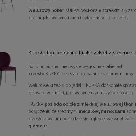
Welurowy hoker
KUKKA doskonale sprawdzi się za
kuchni, jak i we wnętrzach użyteczności publicznej.
Krzesło tapicerowane Kukka velvet / srebrne nó
Solidne, piękne i niezwykle wygodne - takie jest
krzesło
KUKKA. krzesła do jadalni ze srebrnymi noga
Welurowe krzesło do jadalni KUKKA doskonale sprawd
zarówno w kuchni, jak i we wnętrzach użyteczności pub
KUKKA
posiada obicie z miękkiej welurowej tkan
połączeniu ze srebrnymi
metalowymi nóżkami
spraw
krzesło z weluru odnajdzie się najlepiej we wnętrzach
glamour.