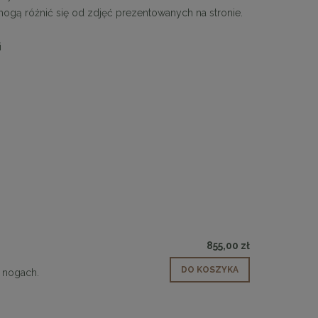
 mogą różnić się od zdjęć prezentowanych na stronie.
i
 30
Panele ścienne tapicerowane 70 x 30
cm + kolory
48,00 zł
DO KOSZYKA
855,00 zł
DO KOSZYKA
 nogach.