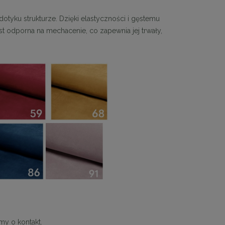
dotyku strukturze. Dzięki elastyczności i gęstemu
t odporna na mechacenie, co zapewnia jej trwały,
owe
MaMaison stolik ROLLING 35 czarny /
KARE stolik BOT
drewno
cza
764,10 zł
1 223
Cena regularna:
849,00 zł
Cena regular
Najniższa cena:
849,00 zł
Najniższa cen
DO KOSZYKA
DO KO
my o kontakt.