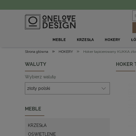
MEBLE
KRZESŁA
HOKERY
Ł
»
»
Strona główna
HOKERY
Hoker tapicerowany KUKKA złot
WALUTY
HOKER 
Wybierz walutę
MEBLE
KRZESŁA
OŚWIETLENIE