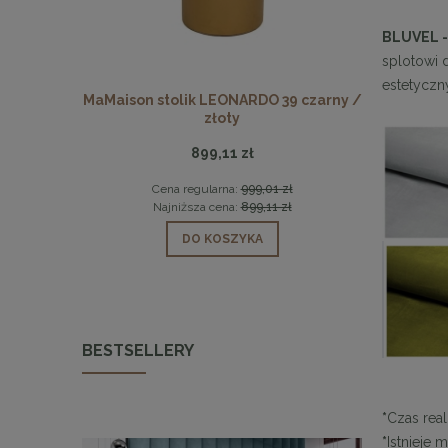
BLUVEL 
splotowi 
estetyczn
N białe
MaMaison stolik LEONARDO 39 czarny /
Dębowy s
złoty
899,11 zł
 zł
Cena regularna:
999,01 zł
Cen
 zł
Najniższa cena:
899,11 zł
Naj
DO KOSZYKA
BESTSELLERY
*
Czas real
*
Istnieje 