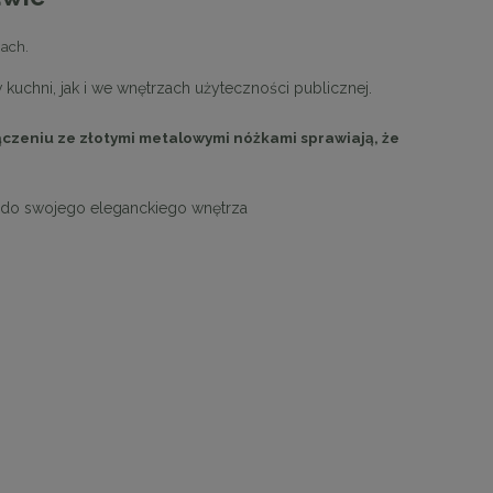
gach.
chni, jak i we wnętrzach użyteczności publicznej.
ączeniu ze
złotymi metalowymi nóżkami
sprawiają, że
do swojego eleganckiego wnętrza