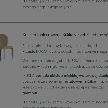
Nie czekaj, już dziś zamów kzresło z czarnymi nogam
swojego eleganckiego wnętrza
Krzesło tapicerowane Kukka velvet / srebrne nó
Solidne, piękne i niezwykle wygodne - takie jest
krzesło
KUKKA. krzesła do jadalni ze srebrnymi noga
Welurowe krzesło do jadalni KUKKA doskonale sprawd
zarówno w kuchni, jak i we wnętrzach użyteczności pub
KUKKA
posiada obicie z miękkiej welurowej tkan
połączeniu ze srebrnymi
metalowymi nóżkami
spraw
krzesło z weluru odnajdzie się najlepiej we wnętrzach
glamour.
Nie czekaj, już dziś zamów kzresło z czarnymi nogam
swojego eleganckiego wnętrza