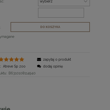
ść:
.
DO KOSZYKA
wymagane
zapytaj o produkt
:
Atreve Sp zoo
dodaj opinię
ktu:
B6310108114940
awie