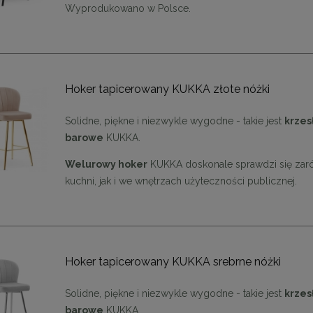
Wyprodukowano w Polsce.
Hoker tapicerowany KUKKA złote nóżki
Solidne, piękne i niezwykle wygodne - takie jest
krzes
barowe
KUKKA.
Welurowy hoker
KUKKA doskonale sprawdzi się za
kuchni, jak i we wnętrzach użyteczności publicznej.
ąca CHIC-9, biało złota 75
Lampa wisząca CHIC-6, biało złota
cm
cm
Hoker tapicerowany KUKKA srebrne nóżki
1 999,00 zł
1 999,00 zł
Solidne, piękne i niezwykle wygodne - takie jest
krzes
DO KOSZYKA
DO KOSZYKA
barowe
KUKKA.