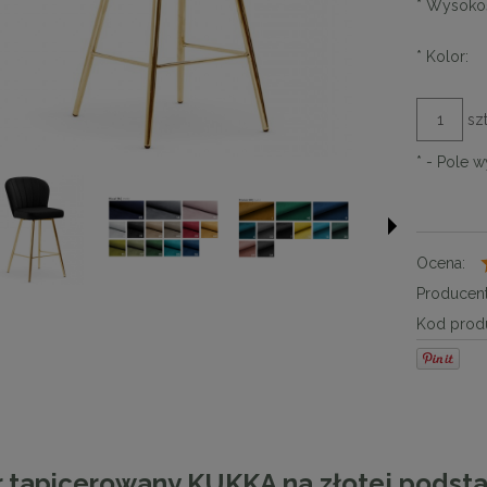
*
Wysoko
*
Kolor:
szt
*
- Pole 
Ocena:
Producent
Kod produ
 tapicerowany KUKKA na złotej podst