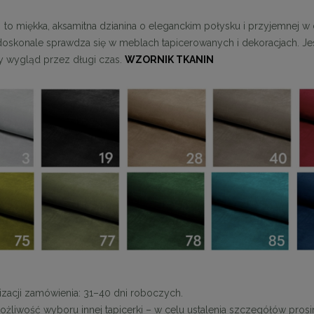
-
to miękka, aksamitna dzianina o eleganckim połysku i przyjemnej w 
doskonale sprawdza się w meblach tapicerowanych i dekoracjach. Jes
y wygląd przez długi czas.
WZORNIK TKANIN
tolik kawowy Carl nóżki
MaMaison krzesło barowe IRIS beż
metalowe
1 620,00 zł
719,10 zł
a regularna:
1 800,00 zł
Cena regularna:
799,00 zł
niższa cena:
1 800,00 zł
Najniższa cena:
719,10 zł
DO KOSZYKA
DO KOSZYKA
izacji zamówienia: 31–40 dni roboczych.
możliwość wyboru innej tapicerki – w celu ustalenia szczegółów prosi