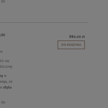
i do
żki
880,00 zł
DO KOSZYKA
mi
zi się
licznej.
iny
w
iają, że
 w
stylu
i do