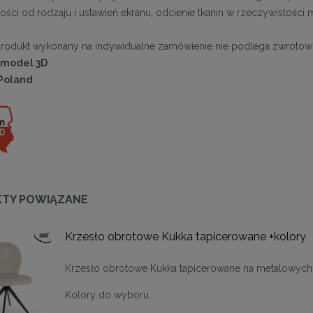
ści od rodzaju i ustawień ekranu, odcienie tkanin w rzeczywistości
produkt wykonany na indywidualne zamówienie nie podlega zwrotow
 model 3D
Poland
enne tapicerowane 40 x 30
Panele ścienne tapicerowane 70 x
cm + kolory
cm + kolory
TY POWIĄZANE
48,00 zł
48,00 zł
Krzesło obrotowe Kukka tapicerowane +kolory
DO KOSZYKA
DO KOSZYKA
Krzesło obrotowe Kukka tapicerowane na metalowych
Kolory do wyboru.