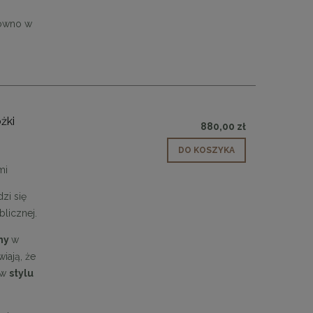
równo w
żki
880,00 zł
DO KOSZYKA
mi
zi się
licznej.
iny
w
iają, że
 w
stylu