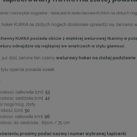
iękne i niezwykle wygodne - takie jest krzesło barowe KUKKA na złotych no
hoker KUKKA na złotych nogach doskonale sprawdzi się zarówno w ku
chenny KUKKA posiada
obicie z miękkiej welurowej tkaniny
w poł
eluru odnajdzie się najlepiej we wnętrzach w stylu
glamour.
j, już dziś zamów ten czarny
welurowy hoker na złotej podstawie
 tyłu oparcia posiada suwak
:
bokość całkowita [cm]:
53
bokość siedziska [cm]:
42
or nogi/nóg:
złoty
rokość [cm]:
50
okość całkowita [cm]:
96
okość do siedziska : 65cm / 75 cm
mówieniu prosimy podać nazwę i numer wybranej tapicerki