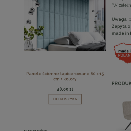
*
W zależno
Uwaga
: 
Zapyta o
made in 
Panele ścienne tapicerowane 60 x 15
Panele ści
cm + kolory
PRODUK
48,00 zł
DO KOSZYKA