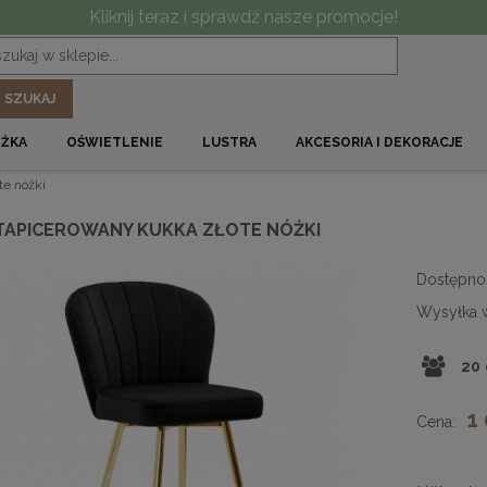
Kliknij teraz i sprawdź nasze promocje!
SZUKAJ
ÓŻKA
OŚWIETLENIE
LUSTRA
AKCESORIA I DEKORACJE
e nóżki
TAPICEROWANY KUKKA ZŁOTE NÓŻKI
Dostępno
Wysyłka 
20
1
Cena: