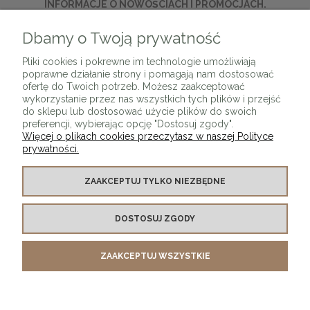
INFORMACJE O NOWOŚCIACH I PROMOCJACH.
Dbamy o Twoją prywatność
ZAPISZ SIĘ
Pliki cookies i pokrewne im technologie umożliwiają
poprawne działanie strony i pomagają nam dostosować
ofertę do Twoich potrzeb. Możesz zaakceptować
wykorzystanie przez nas wszystkich tych plików i przejść
do sklepu lub dostosować użycie plików do swoich
preferencji, wybierając opcję "Dostosuj zgody".
Więcej o plikach cookies przeczytasz w naszej Polityce
prywatności.
O SKLEPIE
ZAAKCEPTUJ TYLKO NIEZBĘDNE
KONTAKT Z NAMI
DOSTOSUJ ZGODY
MOJE KONTO
ZAAKCEPTUJ WSZYSTKIE
PŁATNOŚCI I DOSTAWA