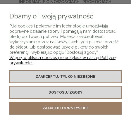
INFORMACJE O NOWOŚCIACH I PROMOCJACH.
Dbamy o Twoją prywatność
ZAPISZ SIĘ
Pliki cookies i pokrewne im technologie umożliwiają
poprawne działanie strony i pomagają nam dostosować
ofertę do Twoich potrzeb. Możesz zaakceptować
wykorzystanie przez nas wszystkich tych plików i przejść
do sklepu lub dostosować użycie plików do swoich
preferencji, wybierając opcję "Dostosuj zgody".
Więcej o plikach cookies przeczytasz w naszej Polityce
prywatności.
O SKLEPIE
ZAAKCEPTUJ TYLKO NIEZBĘDNE
KONTAKT Z NAMI
DOSTOSUJ ZGODY
MOJE KONTO
ZAAKCEPTUJ WSZYSTKIE
PŁATNOŚCI I DOSTAWA