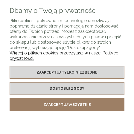
Dbamy o Twoją prywatność
ZAPISZ SIĘ
Pliki cookies i pokrewne im technologie umożliwiają
poprawne działanie strony i pomagają nam dostosować
ofertę do Twoich potrzeb. Możesz zaakceptować
wykorzystanie przez nas wszystkich tych plików i przejść
do sklepu lub dostosować użycie plików do swoich
preferencji, wybierając opcję "Dostosuj zgody".
Więcej o plikach cookies przeczytasz w naszej Polityce
prywatności.
O SKLEPIE
ZAAKCEPTUJ TYLKO NIEZBĘDNE
KONTAKT Z NAMI
DOSTOSUJ ZGODY
MOJE KONTO
ZAAKCEPTUJ WSZYSTKIE
PŁATNOŚCI I DOSTAWA
INFORMACJE