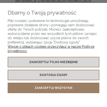
INFORMACJE O NOWOŚCIACH I PROMOCJACH.
Dbamy o Twoją prywatność
ZAPISZ SIĘ
Pliki cookies i pokrewne im technologie umożliwiają
poprawne działanie strony i pomagają nam dostosować
ofertę do Twoich potrzeb. Możesz zaakceptować
wykorzystanie przez nas wszystkich tych plików i przejść
do sklepu lub dostosować użycie plików do swoich
preferencji, wybierając opcję "Dostosuj zgody".
Więcej o plikach cookies przeczytasz w naszej Polityce
prywatności.
O SKLEPIE
ZAAKCEPTUJ TYLKO NIEZBĘDNE
KONTAKT Z NAMI
DOSTOSUJ ZGODY
MOJE KONTO
ZAAKCEPTUJ WSZYSTKIE
PŁATNOŚCI I DOSTAWA