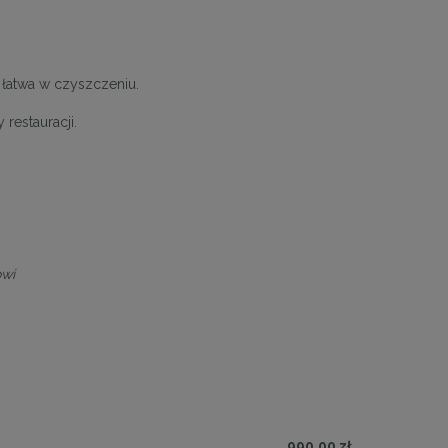
, łatwa w czyszczeniu.
restauracji.
owi
990,00 zł