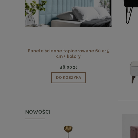
Panele ścienne tapicerowane 60 x 15
Panele ści
cm + kolory
48,00 zł
DO KOSZYKA
NOWOŚCI