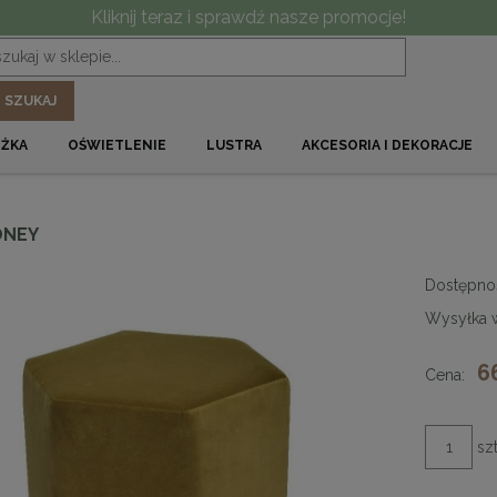
Kliknij teraz i sprawdź nasze promocje!
SZUKAJ
ÓŻKA
OŚWIETLENIE
LUSTRA
AKCESORIA I DEKORACJE
ONEY
Dostępno
Wysyłka 
6
Cena:
szt