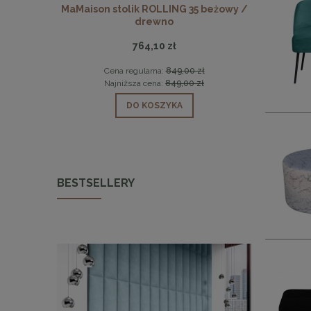
SMOKE 60
MaMaison stolik ROLLING 35 beżowy /
MaMaison st
drewno
764,10 zł
0 zł
Cena regularna:
849,00 zł
Ce
 zł
Najniższa cena:
849,00 zł
Na
DO KOSZYKA
BESTSELLERY