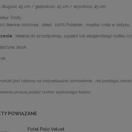
:
długość 45 cm / głębokość 45 cm / wysokość 45 cm
elur Trinity
ci :t
kanina obiciowa , s
kład : 100% Poliester , miękka i mila w dotyku 
czenie
: Idealna do przedpokoju, sypialni lub eleganckiego butiku czy 
atarzyna Jasyk
rok
rodukt jest robiony na indywidualne zamówienie , nie podlega zwrot
ówieniu proszę podać numer wybranego koloru
TY POWIĄZANE
Fotel Polo Velvet