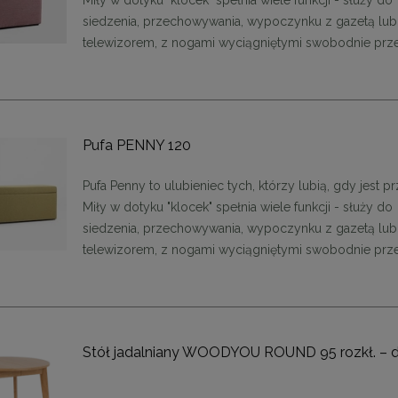
Miły w dotyku "klocek" spełnia wiele funkcji - służy do
siedzenia, przechowywania, wypoczynku z gazetą lub
telewizorem, z nogami wyciągniętymi swobodnie prze
Pufa PENNY 120
Pufa Penny to ulubieniec tych, którzy lubią, gdy jest pr
Miły w dotyku "klocek" spełnia wiele funkcji - służy do
siedzenia, przechowywania, wypoczynku z gazetą lub
ąca CHIC-9, biało złota 75
Lampa wisząca CHIC-6, biało złota
telewizorem, z nogami wyciągniętymi swobodnie prze
cm
cm
1 999,00 zł
1 999,00 zł
DO KOSZYKA
DO KOSZYKA
Stół jadalniany WOODYOU ROUND 95 rozkł. – dą