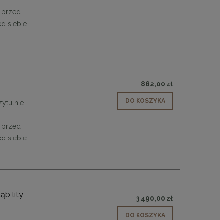
 przed
d siebie.
862,00 zł
DO KOSZYKA
zytulnie.
 przed
 90
Lampa wisząca CHIC-1 biało złota, 20
Lampa wisząca CHIC
d siebie.
cm
c
349,00 zł
1 299
DO KOSZYKA
DO KO
b lity
3 490,00 zł
DO KOSZYKA