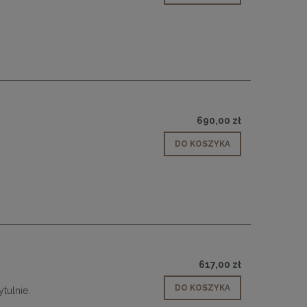
 30
Panele ścienne tapicerowane 70 x 30
690,00 zł
cm + kolory
DO KOSZYKA
48,00 zł
DO KOSZYKA
617,00 zł
DO KOSZYKA
ytulnie.