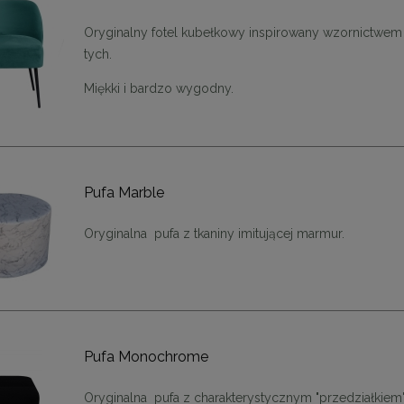
olik LEONARDO 39 czarny /
MaMaison krzesło obrotowe PED
złoty
beżowe
Oryginalny fotel kubełkowy inspirowany wzornictwem 
tych.
899,11 zł
719,10 zł
Miękki i bardzo wygodny.
na regularna:
999,01 zł
Cena regularna:
799,00 zł
jniższa cena:
899,11 zł
Najniższa cena:
719,10 zł
DO KOSZYKA
DO KOSZYKA
Pufa Marble
Oryginalna pufa z tkaniny imitującej marmur.
Pufa Monochrome
Oryginalna pufa z charakterystycznym "przedziałkiem