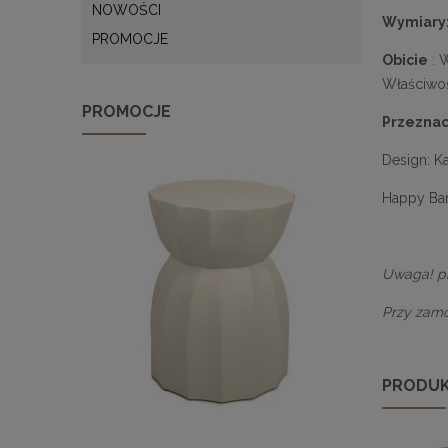
NOWOŚCI
Wymiary
PROMOCJE
Obicie
: W
Właściwoś
PROMOCJE
Przezna
Design: K
Happy Ba
Uwaga!
p
Przy zam
PRODUK