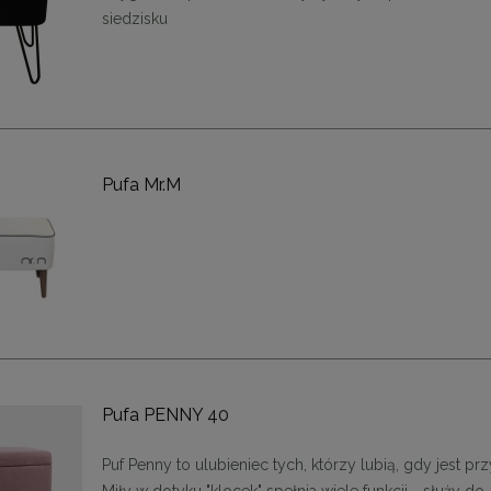
siedzisku
enne tapicerowane 40 x 30
Panele ścienne tapicerowane 70 x
Pufa Mr.M
cm + kolory
cm + kolory
48,00 zł
48,00 zł
DO KOSZYKA
DO KOSZYKA
Pufa PENNY 40
Puf Penny to ulubieniec tych, którzy lubią, gdy jest prz