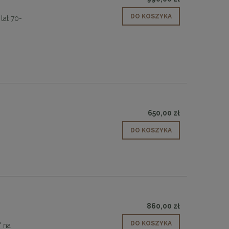
RA
MaMaison krzesło barowe LOGAN białe
Dębowy stolik k
meta
DO KOSZYKA
lat 70-
899,11 zł
1 620
Cena regularna:
999,01 zł
Cena regularn
Najniższa cena:
899,11 zł
Najniższa cen
DO KOSZYKA
DO KO
650,00 zł
DO KOSZYKA
860,00 zł
DO KOSZYKA
" na