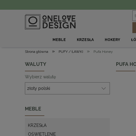
MEBLE
KRZESŁA
HOKERY
Ł
»
»
Strona główna
PUFY / ŁAWKI
Pufa Honey
WALUTY
PUFA H
Wybierz walutę
MEBLE
KRZESŁA
OŚWIETLENIE