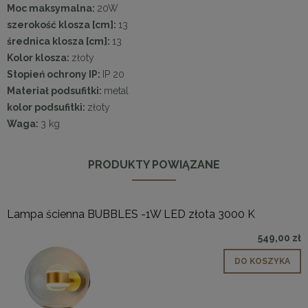
Moc maksymalna:
20W
szerokość klosza [cm]:
13
średnica klosza [cm]:
13
Kolor klosza:
złoty
Stopień ochrony IP:
IP 20
Materiał podsufitki:
metal
kolor podsufitki:
złoty
Waga:
3 kg
PRODUKTY POWIĄZANE
Lampa ścienna BUBBLES -1W LED złota 3000 K
549,00 zł
DO KOSZYKA