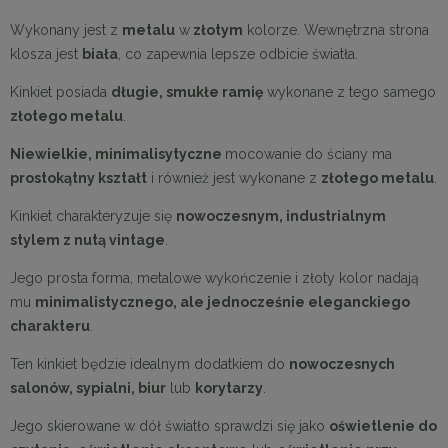
Wykonany jest z
metalu
w
złotym
kolorze. Wewnętrzna strona
klosza jest
biała
, co zapewnia lepsze odbicie światła.
Kinkiet posiada
długie, smukłe ramię
wykonane z tego samego
złotego metalu
.
Niewielkie, minimalisytyczne
mocowanie do ściany ma
prostokątny kształt
i również jest wykonane z
złotego metalu
.
Kinkiet charakteryzuje się
nowoczesnym, industrialnym
stylem z nutą vintage
.
Jego prosta forma, metalowe wykończenie i złoty kolor nadają
mu
minimalistycznego, ale jednocześnie eleganckiego
charakteru
.
Ten kinkiet będzie idealnym dodatkiem do
nowoczesnych
salonów, sypialni, biur
lub
korytarzy
.
Jego skierowane w dół światło sprawdzi się jako
oświetlenie do