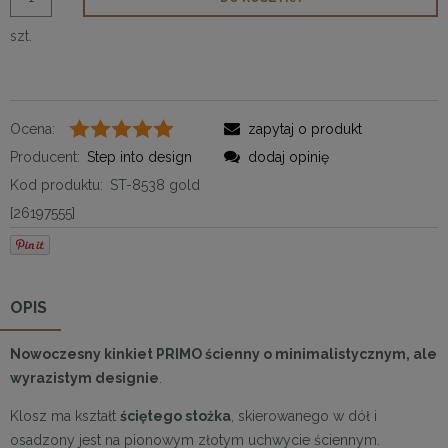
szt.
Ocena:
zapytaj o produkt
Producent:
Step into design
dodaj opinię
Kod produktu:
ST-8538 gold
[26197555]
OPIS
Nowoczesny kinkiet PRIMO ścienny o minimalistycznym, ale
wyrazistym designie
.
Klosz ma kształt
ściętego stożka
, skierowanego w dół i
osadzony jest na pionowym złotym uchwycie ściennym.