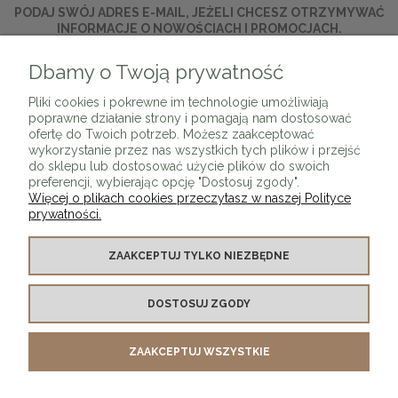
PODAJ SWÓJ ADRES E-MAIL, JEŻELI CHCESZ OTRZYMYWAĆ
INFORMACJE O NOWOŚCIACH I PROMOCJACH.
Dbamy o Twoją prywatność
ZAPISZ SIĘ
Pliki cookies i pokrewne im technologie umożliwiają
poprawne działanie strony i pomagają nam dostosować
ofertę do Twoich potrzeb. Możesz zaakceptować
wykorzystanie przez nas wszystkich tych plików i przejść
do sklepu lub dostosować użycie plików do swoich
preferencji, wybierając opcję "Dostosuj zgody".
Więcej o plikach cookies przeczytasz w naszej Polityce
prywatności.
O SKLEPIE
ZAAKCEPTUJ TYLKO NIEZBĘDNE
KONTAKT Z NAMI
DOSTOSUJ ZGODY
MOJE KONTO
ZAAKCEPTUJ WSZYSTKIE
PŁATNOŚCI I DOSTAWA