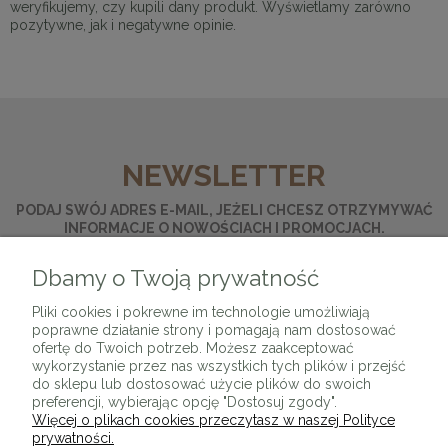
weryfikujemy, czy kupili dany produkt. Wyświetlamy zarówno
pozytywne, jak i negatywne opinie.
NEWSLETTER
PODAJ SWÓJ ADRES E-MAIL, JEŻELI CHCESZ OTRZYMYWAĆ
INFORMACJE O NOWOŚCIACH I PROMOCJACH.
Dbamy o Twoją prywatność
ZAPISZ SIĘ
Pliki cookies i pokrewne im technologie umożliwiają
poprawne działanie strony i pomagają nam dostosować
ofertę do Twoich potrzeb. Możesz zaakceptować
wykorzystanie przez nas wszystkich tych plików i przejść
do sklepu lub dostosować użycie plików do swoich
preferencji, wybierając opcję "Dostosuj zgody".
Więcej o plikach cookies przeczytasz w naszej Polityce
prywatności.