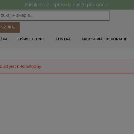
Kliknij teraz i sprawdź nasze promocje!
SZUKAJ
ÓŻKA
OŚWIETLENIE
LUSTRA
AKCESORIA I DEKORACJE
dukt jest niedostępny.