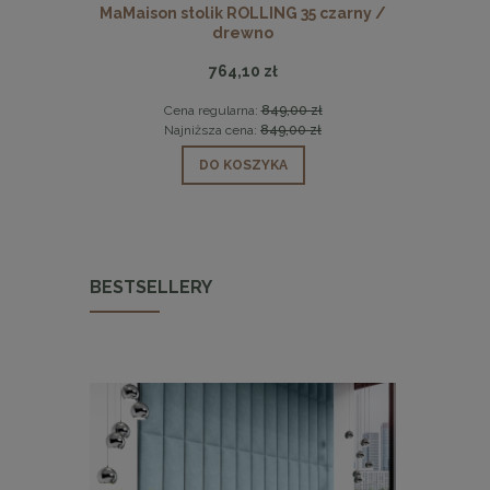
rl nóżki
MaMaison stolik ROLLING 35 czarny /
KARE sto
drewno
764,10 zł
0 zł
Cena regularna:
849,00 zł
Cen
0 zł
Najniższa cena:
849,00 zł
Naj
DO KOSZYKA
BESTSELLERY