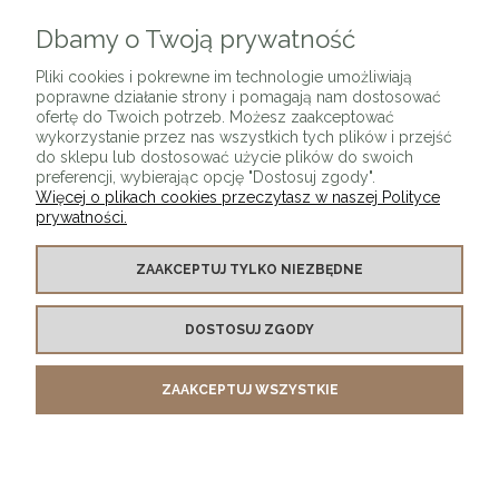
Dbamy o Twoją prywatność
ZAPISZ SIĘ
Pliki cookies i pokrewne im technologie umożliwiają
poprawne działanie strony i pomagają nam dostosować
ofertę do Twoich potrzeb. Możesz zaakceptować
wykorzystanie przez nas wszystkich tych plików i przejść
do sklepu lub dostosować użycie plików do swoich
preferencji, wybierając opcję "Dostosuj zgody".
Więcej o plikach cookies przeczytasz w naszej Polityce
prywatności.
O SKLEPIE
ZAAKCEPTUJ TYLKO NIEZBĘDNE
KONTAKT Z NAMI
DOSTOSUJ ZGODY
MOJE KONTO
ZAAKCEPTUJ WSZYSTKIE
PŁATNOŚCI I DOSTAWA
INFORMACJE