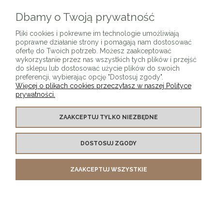
Dbamy o Twoją prywatność
ZAPISZ SIĘ
Pliki cookies i pokrewne im technologie umożliwiają
poprawne działanie strony i pomagają nam dostosować
ofertę do Twoich potrzeb. Możesz zaakceptować
wykorzystanie przez nas wszystkich tych plików i przejść
do sklepu lub dostosować użycie plików do swoich
preferencji, wybierając opcję "Dostosuj zgody".
Więcej o plikach cookies przeczytasz w naszej Polityce
prywatności.
O SKLEPIE
ZAAKCEPTUJ TYLKO NIEZBĘDNE
KONTAKT Z NAMI
DOSTOSUJ ZGODY
MOJE KONTO
ZAAKCEPTUJ WSZYSTKIE
PŁATNOŚCI I DOSTAWA
INFORMACJE