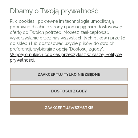
Dbamy o Twoją prywatność
ZAPISZ SIĘ
Pliki cookies i pokrewne im technologie umożliwiają
poprawne działanie strony i pomagają nam dostosować
ofertę do Twoich potrzeb. Możesz zaakceptować
wykorzystanie przez nas wszystkich tych plików i przejść
do sklepu lub dostosować użycie plików do swoich
preferencji, wybierając opcję "Dostosuj zgody".
Więcej o plikach cookies przeczytasz w naszej Polityce
prywatności.
O SKLEPIE
ZAAKCEPTUJ TYLKO NIEZBĘDNE
KONTAKT Z NAMI
DOSTOSUJ ZGODY
MOJE KONTO
ZAAKCEPTUJ WSZYSTKIE
PŁATNOŚCI I DOSTAWA
INFORMACJE