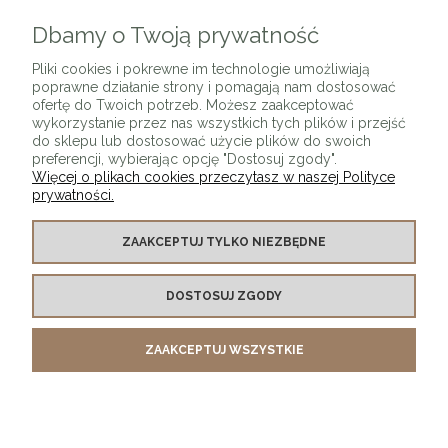
Dbamy o Twoją prywatność
ZAPISZ SIĘ
Pliki cookies i pokrewne im technologie umożliwiają
poprawne działanie strony i pomagają nam dostosować
ofertę do Twoich potrzeb. Możesz zaakceptować
wykorzystanie przez nas wszystkich tych plików i przejść
do sklepu lub dostosować użycie plików do swoich
preferencji, wybierając opcję "Dostosuj zgody".
Więcej o plikach cookies przeczytasz w naszej Polityce
prywatności.
O SKLEPIE
ZAAKCEPTUJ TYLKO NIEZBĘDNE
KONTAKT Z NAMI
DOSTOSUJ ZGODY
MOJE KONTO
ZAAKCEPTUJ WSZYSTKIE
PŁATNOŚCI I DOSTAWA
INFORMACJE