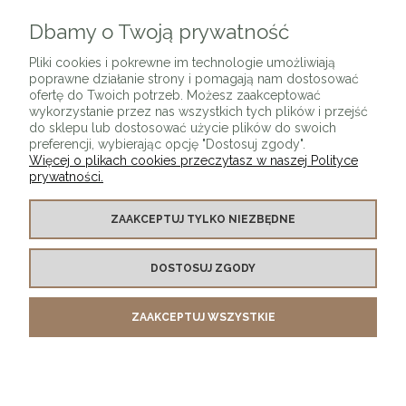
Dbamy o Twoją prywatność
ZAPISZ SIĘ
Pliki cookies i pokrewne im technologie umożliwiają
poprawne działanie strony i pomagają nam dostosować
ofertę do Twoich potrzeb. Możesz zaakceptować
wykorzystanie przez nas wszystkich tych plików i przejść
do sklepu lub dostosować użycie plików do swoich
preferencji, wybierając opcję "Dostosuj zgody".
Więcej o plikach cookies przeczytasz w naszej Polityce
prywatności.
O SKLEPIE
ZAAKCEPTUJ TYLKO NIEZBĘDNE
KONTAKT Z NAMI
DOSTOSUJ ZGODY
MOJE KONTO
ZAAKCEPTUJ WSZYSTKIE
PŁATNOŚCI I DOSTAWA
INFORMACJE