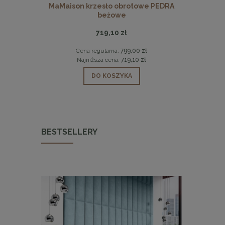
5 czarny /
MaMaison krzesło obrotowe PEDRA
Stolik kaw
beżowe
719,10 zł
 zł
Cena regularna:
799,00 zł
Cen
 zł
Najniższa cena:
719,10 zł
Naj
DO KOSZYKA
BESTSELLERY