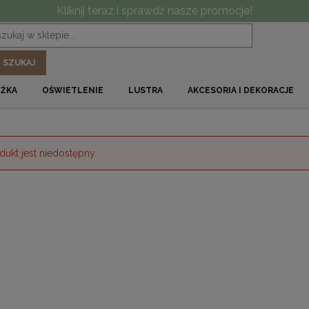
Kliknij teraz i sprawdź nasze promocje!
SZUKAJ
ÓŻKA
OŚWIETLENIE
LUSTRA
AKCESORIA I DEKORACJE
dukt jest niedostępny.