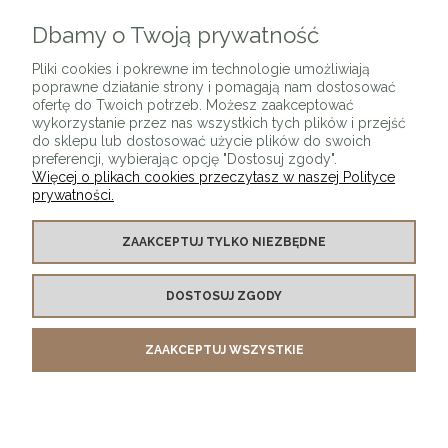
Dbamy o Twoją prywatność
ZAPISZ SIĘ
Pliki cookies i pokrewne im technologie umożliwiają
poprawne działanie strony i pomagają nam dostosować
ofertę do Twoich potrzeb. Możesz zaakceptować
wykorzystanie przez nas wszystkich tych plików i przejść
do sklepu lub dostosować użycie plików do swoich
preferencji, wybierając opcję "Dostosuj zgody".
Więcej o plikach cookies przeczytasz w naszej Polityce
prywatności.
O SKLEPIE
ZAAKCEPTUJ TYLKO NIEZBĘDNE
KONTAKT Z NAMI
DOSTOSUJ ZGODY
MOJE KONTO
ZAAKCEPTUJ WSZYSTKIE
PŁATNOŚCI I DOSTAWA
INFORMACJE