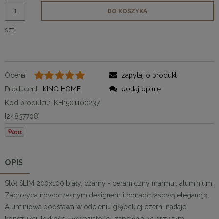
DO KOSZYKA
szt.
Ocena:
zapytaj o produkt
Producent:
KING HOME
dodaj opinię
Kod produktu:
KH1501100237
[24837708]
OPIS
Stół SLIM 200x100 biały, czarny - ceramiczny marmur, aluminium.
Zachwyca nowoczesnym designem i ponadczasową elegancją.
Aluminiowa podstawa w odcieniu głębokiej czerni nadaje
konstrukcji lekkości i wyrazistości, zapewniając przy tym