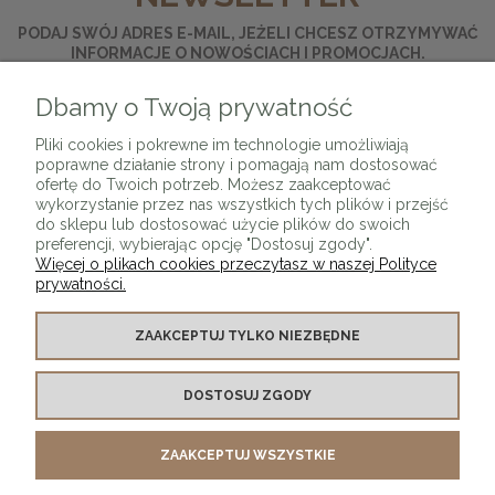
PODAJ SWÓJ ADRES E-MAIL, JEŻELI CHCESZ OTRZYMYWAĆ
INFORMACJE O NOWOŚCIACH I PROMOCJACH.
Dbamy o Twoją prywatność
ZAPISZ SIĘ
Pliki cookies i pokrewne im technologie umożliwiają
poprawne działanie strony i pomagają nam dostosować
ofertę do Twoich potrzeb. Możesz zaakceptować
wykorzystanie przez nas wszystkich tych plików i przejść
do sklepu lub dostosować użycie plików do swoich
preferencji, wybierając opcję "Dostosuj zgody".
Więcej o plikach cookies przeczytasz w naszej Polityce
prywatności.
O SKLEPIE
ZAAKCEPTUJ TYLKO NIEZBĘDNE
KONTAKT Z NAMI
DOSTOSUJ ZGODY
MOJE KONTO
ZAAKCEPTUJ WSZYSTKIE
PŁATNOŚCI I DOSTAWA