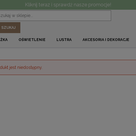
Kliknij teraz i sprawdź nasze promocje!
SZUKAJ
ÓŻKA
OŚWIETLENIE
LUSTRA
AKCESORIA I DEKORACJE
dukt jest niedostępny.