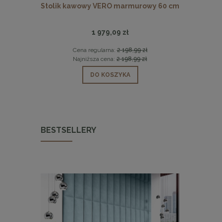
Y beżowe
Stolik kawowy VERO marmurowy 60 cm
MaMaison 
1 979,09 zł
 zł
Cena regularna:
2 198,99 zł
Cen
 zł
Najniższa cena:
2 198,99 zł
Naj
DO KOSZYKA
BESTSELLERY