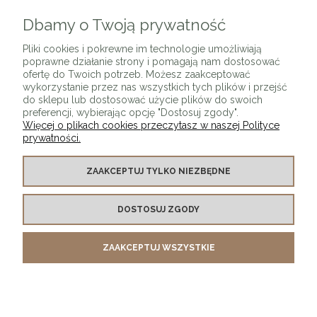
Dbamy o Twoją prywatność
ZAPISZ SIĘ
Pliki cookies i pokrewne im technologie umożliwiają
poprawne działanie strony i pomagają nam dostosować
ofertę do Twoich potrzeb. Możesz zaakceptować
wykorzystanie przez nas wszystkich tych plików i przejść
do sklepu lub dostosować użycie plików do swoich
preferencji, wybierając opcję "Dostosuj zgody".
Więcej o plikach cookies przeczytasz w naszej Polityce
prywatności.
O SKLEPIE
ZAAKCEPTUJ TYLKO NIEZBĘDNE
KONTAKT Z NAMI
DOSTOSUJ ZGODY
MOJE KONTO
ZAAKCEPTUJ WSZYSTKIE
PŁATNOŚCI I DOSTAWA
INFORMACJE