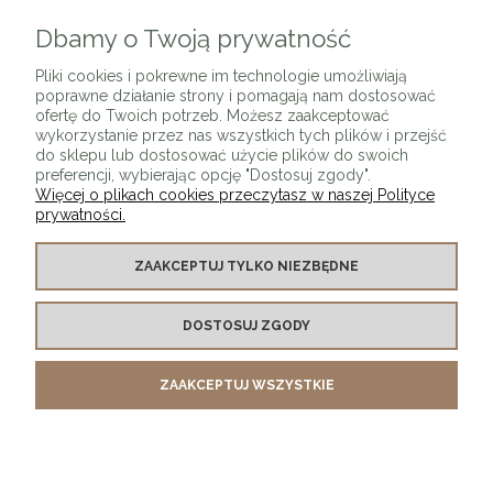
Dbamy o Twoją prywatność
ZAPISZ SIĘ
Pliki cookies i pokrewne im technologie umożliwiają
poprawne działanie strony i pomagają nam dostosować
ofertę do Twoich potrzeb. Możesz zaakceptować
wykorzystanie przez nas wszystkich tych plików i przejść
do sklepu lub dostosować użycie plików do swoich
preferencji, wybierając opcję "Dostosuj zgody".
Więcej o plikach cookies przeczytasz w naszej Polityce
prywatności.
O SKLEPIE
ZAAKCEPTUJ TYLKO NIEZBĘDNE
KONTAKT Z NAMI
DOSTOSUJ ZGODY
MOJE KONTO
ZAAKCEPTUJ WSZYSTKIE
PŁATNOŚCI I DOSTAWA
INFORMACJE