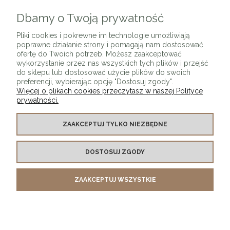
Dbamy o Twoją prywatność
ZAPISZ SIĘ
Pliki cookies i pokrewne im technologie umożliwiają
poprawne działanie strony i pomagają nam dostosować
ofertę do Twoich potrzeb. Możesz zaakceptować
wykorzystanie przez nas wszystkich tych plików i przejść
do sklepu lub dostosować użycie plików do swoich
preferencji, wybierając opcję "Dostosuj zgody".
Więcej o plikach cookies przeczytasz w naszej Polityce
prywatności.
O SKLEPIE
ZAAKCEPTUJ TYLKO NIEZBĘDNE
KONTAKT Z NAMI
DOSTOSUJ ZGODY
MOJE KONTO
ZAAKCEPTUJ WSZYSTKIE
PŁATNOŚCI I DOSTAWA
INFORMACJE