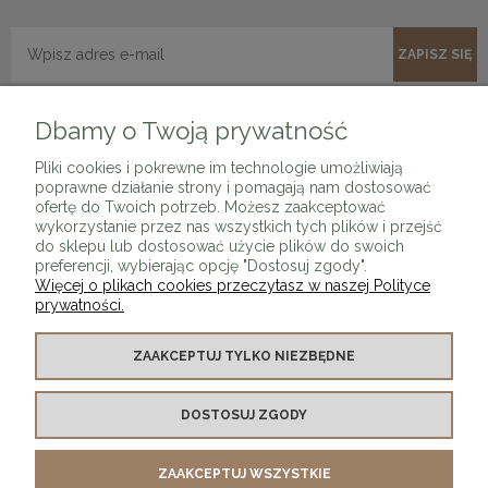
ZAPISZ SIĘ
Dbamy o Twoją prywatność
Pliki cookies i pokrewne im technologie umożliwiają
poprawne działanie strony i pomagają nam dostosować
ofertę do Twoich potrzeb. Możesz zaakceptować
wykorzystanie przez nas wszystkich tych plików i przejść
O SKLEPIE
do sklepu lub dostosować użycie plików do swoich
preferencji, wybierając opcję "Dostosuj zgody".
Więcej o plikach cookies przeczytasz w naszej Polityce
KONTAKT Z NAMI
prywatności.
MOJE KONTO
ZAAKCEPTUJ TYLKO NIEZBĘDNE
DOSTOSUJ ZGODY
PŁATNOŚCI I DOSTAWA
ZAAKCEPTUJ WSZYSTKIE
INFORMACJE