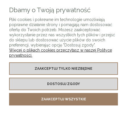
Dbamy o Twoją prywatność
ZAPISZ SIĘ
Pliki cookies i pokrewne im technologie umożliwiają
poprawne działanie strony i pomagają nam dostosować
ofertę do Twoich potrzeb. Możesz zaakceptować
wykorzystanie przez nas wszystkich tych plików i przejść
do sklepu lub dostosować użycie plików do swoich
preferencji, wybierając opcję "Dostosuj zgody".
Więcej o plikach cookies przeczytasz w naszej Polityce
prywatności.
O SKLEPIE
ZAAKCEPTUJ TYLKO NIEZBĘDNE
KONTAKT Z NAMI
DOSTOSUJ ZGODY
MOJE KONTO
ZAAKCEPTUJ WSZYSTKIE
PŁATNOŚCI I DOSTAWA
INFORMACJE