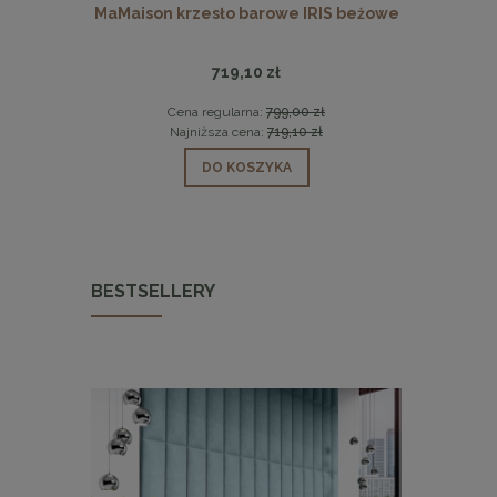
Y czarne
MaMaison krzesło barowe IRIS beżowe
Stolik kaw
719,10 zł
 zł
Cena regularna:
799,00 zł
Cen
 zł
Najniższa cena:
719,10 zł
Naj
DO KOSZYKA
BESTSELLERY