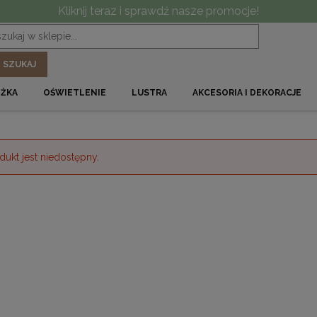
Kliknij teraz i sprawdź nasze promocje!
SZUKAJ
ÓŻKA
OŚWIETLENIE
LUSTRA
AKCESORIA I DEKORACJE
dukt jest niedostępny.