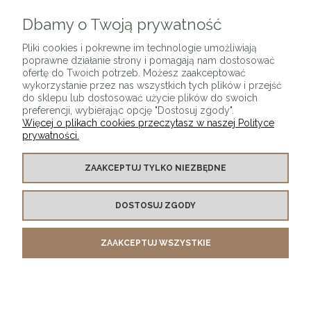
Dbamy o Twoją prywatność
ZAPISZ SIĘ
Pliki cookies i pokrewne im technologie umożliwiają
poprawne działanie strony i pomagają nam dostosować
ofertę do Twoich potrzeb. Możesz zaakceptować
wykorzystanie przez nas wszystkich tych plików i przejść
do sklepu lub dostosować użycie plików do swoich
preferencji, wybierając opcję "Dostosuj zgody".
Więcej o plikach cookies przeczytasz w naszej Polityce
prywatności.
O SKLEPIE
ZAAKCEPTUJ TYLKO NIEZBĘDNE
KONTAKT Z NAMI
DOSTOSUJ ZGODY
MOJE KONTO
ZAAKCEPTUJ WSZYSTKIE
PŁATNOŚCI I DOSTAWA
INFORMACJE