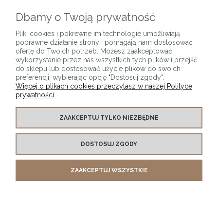
Dbamy o Twoją prywatność
ZAPISZ SIĘ
Pliki cookies i pokrewne im technologie umożliwiają
poprawne działanie strony i pomagają nam dostosować
ofertę do Twoich potrzeb. Możesz zaakceptować
wykorzystanie przez nas wszystkich tych plików i przejść
do sklepu lub dostosować użycie plików do swoich
preferencji, wybierając opcję "Dostosuj zgody".
Więcej o plikach cookies przeczytasz w naszej Polityce
prywatności.
O SKLEPIE
ZAAKCEPTUJ TYLKO NIEZBĘDNE
KONTAKT Z NAMI
DOSTOSUJ ZGODY
MOJE KONTO
ZAAKCEPTUJ WSZYSTKIE
PŁATNOŚCI I DOSTAWA
INFORMACJE