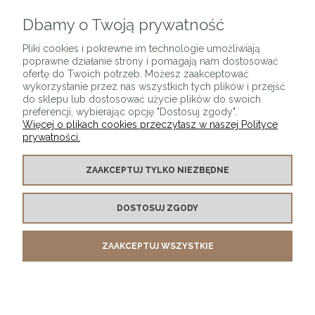
Dbamy o Twoją prywatność
ZAPISZ SIĘ
Pliki cookies i pokrewne im technologie umożliwiają
poprawne działanie strony i pomagają nam dostosować
ofertę do Twoich potrzeb. Możesz zaakceptować
wykorzystanie przez nas wszystkich tych plików i przejść
do sklepu lub dostosować użycie plików do swoich
preferencji, wybierając opcję "Dostosuj zgody".
Więcej o plikach cookies przeczytasz w naszej Polityce
prywatności.
O SKLEPIE
ZAAKCEPTUJ TYLKO NIEZBĘDNE
KONTAKT Z NAMI
DOSTOSUJ ZGODY
MOJE KONTO
ZAAKCEPTUJ WSZYSTKIE
PŁATNOŚCI I DOSTAWA
INFORMACJE