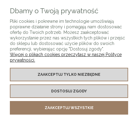
Dbamy o Twoją prywatność
ZAPISZ SIĘ
Pliki cookies i pokrewne im technologie umożliwiają
poprawne działanie strony i pomagają nam dostosować
ofertę do Twoich potrzeb. Możesz zaakceptować
wykorzystanie przez nas wszystkich tych plików i przejść
do sklepu lub dostosować użycie plików do swoich
preferencji, wybierając opcję "Dostosuj zgody".
Więcej o plikach cookies przeczytasz w naszej Polityce
prywatności.
O SKLEPIE
ZAAKCEPTUJ TYLKO NIEZBĘDNE
KONTAKT Z NAMI
DOSTOSUJ ZGODY
MOJE KONTO
ZAAKCEPTUJ WSZYSTKIE
PŁATNOŚCI I DOSTAWA
INFORMACJE