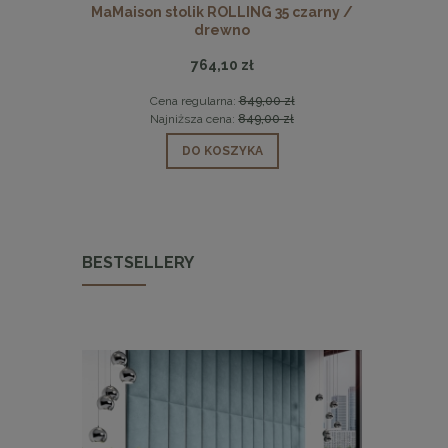
SMOKE 60
MaMaison stolik ROLLING 35 czarny /
Dębowy s
drewno
764,10 zł
0 zł
Cena regularna:
849,00 zł
Cen
 zł
Najniższa cena:
849,00 zł
Naj
DO KOSZYKA
BESTSELLERY