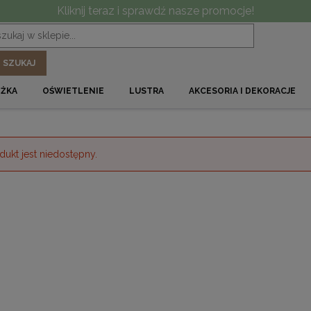
Kliknij teraz i sprawdź nasze promocje!
SZUKAJ
ÓŻKA
OŚWIETLENIE
LUSTRA
AKCESORIA I DEKORACJE
dukt jest niedostępny.