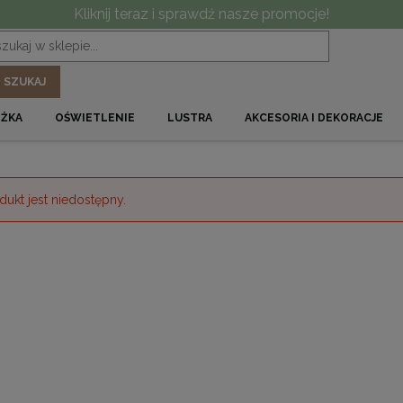
Kliknij teraz i sprawdź nasze promocje!
SZUKAJ
ÓŻKA
OŚWIETLENIE
LUSTRA
AKCESORIA I DEKORACJE
dukt jest niedostępny.