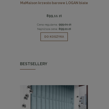
SMOKE 50
MaMaison krzesło barowe LOGAN białe
MaMaiso
899,11 zł
0 zł
Cena regularna:
999,01 zł
Ce
 zł
Najniższa cena:
899,11 zł
Na
DO KOSZYKA
BESTSELLERY