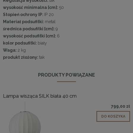
Regulacja wysokości:
tak
wysokość minimalna [cm]:
50
Stopień ochrony IP:
IP 20
Materiał podsufitki:
metal
średnica podsufitki [cm]:
9
wysokość podsufitki [cm]:
6
kolor podsufitki:
biały
Waga:
2 kg
produkt złożony:
tak
PRODUKTY POWIĄZANE
Lampa wisząca SILK biała 40 cm
799,00 zł
DO KOSZYKA