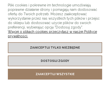
ZAPISZ SIĘ
Pliki cookies i pokrewne im technologie umożliwiają
poprawne działanie strony i pomagają nam dostosować
ofertę do Twoich potrzeb. Możesz zaakceptować
wykorzystanie przez nas wszystkich tych plików i przejść
do sklepu lub dostosować użycie plików do swoich
preferencji, wybierając opcję "Dostosuj zgody".
Więcej o plikach cookies przeczytasz w naszej Polityce
prywatności.
O SKLEPIE
ZAAKCEPTUJ TYLKO NIEZBĘDNE
KONTAKT Z NAMI
DOSTOSUJ ZGODY
MOJE KONTO
ZAAKCEPTUJ WSZYSTKIE
PŁATNOŚCI I DOSTAWA
INFORMACJE