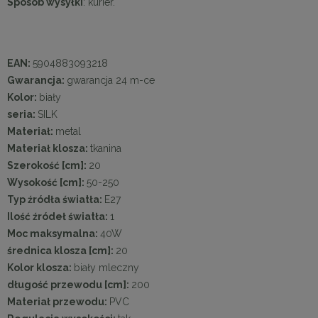
Sposób wysyłki
: kurier.
EAN:
5904883093218
Gwarancja:
gwarancja 24 m-ce
Kolor:
biały
seria:
SILK
Materiał:
metal
Materiał klosza:
tkanina
Szerokość [cm]:
20
Wysokość [cm]:
50-250
Typ źródła światła:
E27
Ilość źródeł światła:
1
Moc maksymalna:
40W
średnica klosza [cm]:
20
Kolor klosza:
biały mleczny
długość przewodu [cm]:
200
Materiał przewodu:
PVC