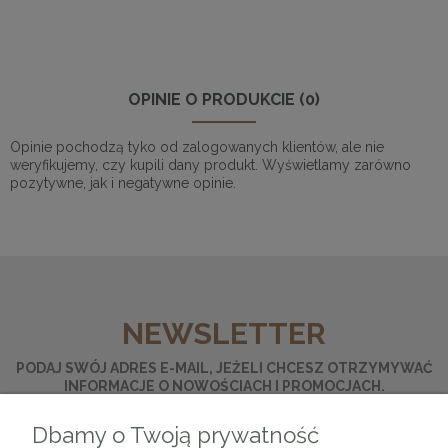
OPINIE O PRODUKCIE (0)
Opinie pochodzą tyko od zalogowanych klientów, ale nie
weryfikujemy, czy kupili dany produkt. Wyświetlamy zarówno
pozytywne, jak i negatywne opinie.
NEWSLETTER
PODAJ SWÓJ ADRES E-MAIL, JEŻELI CHCESZ OTRZYMYWAĆ
INFORMACJE O NOWOŚCIACH I PROMOCJACH.
Dbamy o Twoją prywatność