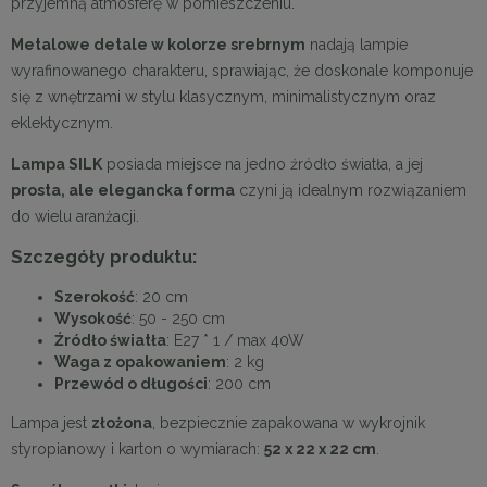
przyjemną atmosferę w pomieszczeniu.
Metalowe detale w kolorze srebrnym
nadają lampie
wyrafinowanego charakteru, sprawiając, że doskonale komponuje
się z wnętrzami w stylu klasycznym, minimalistycznym oraz
eklektycznym.
Lampa SILK
posiada miejsce na jedno źródło światła, a jej
prosta, ale elegancka forma
czyni ją idealnym rozwiązaniem
do wielu aranżacji.
Szczegóły produktu:
Szerokość
: 20 cm
Wysokość
: 50 - 250 cm
Źródło światła
: E27 * 1 / max 40W
Waga z opakowaniem
: 2 kg
Przewód o długości
: 200 cm
Lampa jest
złożona
, bezpiecznie zapakowana w wykrojnik
styropianowy i karton o wymiarach:
52 x 22 x 22 cm
.