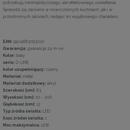
potrzebują minimalistycznego, ale efektownego oświetlenia.
Sprawdzi się zarówno w nowoczesnych kuchniach, jak i w
przestronnych salonach, nadając im wyjątkowego charakteru.
EAN:
5904883093010
Gwarancja:
gwarancja 24 m-ce
Kolor:
biały
seria:
O-LINE
kolor uzupełniający:
czarny
Materiał:
metal
Materiał dodatkowy:
akryl
Szerokość [cm]:
63
Wysokość [cm]:
20 - 206
Głębokość [cm]:
12
Typ źródła światła:
LED
Ilość źródeł światła:
1
Moc maksymalna:
12W