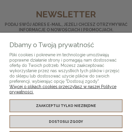
NEWSLETTER
PODAJ SWÓJ ADRES E-MAIL, JEŻELI CHCESZ OTRZYMYWAĆ
INFORMACJE O NOWOŚCIACH I PROMOCJACH.
Dbamy o Twoją prywatność
ZAPISZ SIĘ
Pliki cookies i pokrewne im technologie umożliwiają
poprawne działanie strony i pomagają nam dostosować
ofertę do Twoich potrzeb. Możesz zaakceptować
wykorzystanie przez nas wszystkich tych plików i przejść
do sklepu lub dostosować użycie plików do swoich
preferencji, wybierając opcję "Dostosuj zgody".
Więcej o plikach cookies przeczytasz w naszej Polityce
prywatności.
O SKLEPIE
ZAAKCEPTUJ TYLKO NIEZBĘDNE
KONTAKT Z NAMI
DOSTOSUJ ZGODY
MOJE KONTO