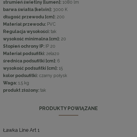
strumień świetlny [lumen]:
1080 lm
barwa światła [kelvin]:
3000 K
długość przewodu [cm]:
200
Materiał przewodu:
PVC
Regulacja wysokości:
tak
wysokość minimalna [cm]:
20
Stopień ochrony IP:
IP 20
Materiał podsufitki:
żelazo
średnica podsufitki [cm]:
6
wysokość podsufitki [cm]:
15
kolor podsufitki:
czarny połysk
Waga:
1,5 kg
produkt złożony:
tak
PRODUKTY POWIĄZANE
Ławka Line Art 1