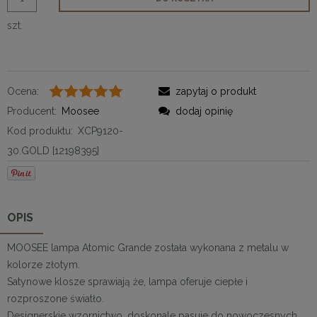
szt.
Ocena:
zapytaj o produkt
Producent:
Moosee
dodaj opinię
Kod produktu:
XCP9120-
30.GOLD [12198395]
OPIS
MOOSEE lampa Atomic Grande została wykonana z metalu w
kolorze złotym.
Satynowe klosze sprawiają że, lampa oferuje ciepłe i
rozproszone światło.
Designerskie wzornictwo, doskonale pasuje do nowoczesnych