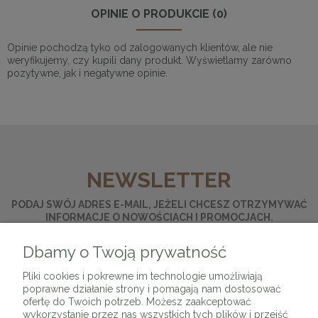
OPINIE O PRODUKCIE (0)
Opinie pochodzą tyko od zalogowanych klientów, ale nie
weryfikujemy, czy kupili dany produkt. Wyświetlamy zarówno
pozytywne, jak i negatywne opinie.
NEWSLETTER
PODAJ SWÓJ ADRES E-MAIL, JEŻELI CHCESZ OTRZYMYWAĆ
INFORMACJE O NOWOŚCIACH I PROMOCJACH.
Dbamy o Twoją prywatność
ZAPISZ SIĘ
Pliki cookies i pokrewne im technologie umożliwiają
poprawne działanie strony i pomagają nam dostosować
ofertę do Twoich potrzeb. Możesz zaakceptować
wykorzystanie przez nas wszystkich tych plików i przejść