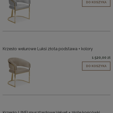
DO KOSZYKA
Krzesło welurowe Luksi złota podstawa + kolory
1 520,00 zł
DO KOSZYKA
Krzesło LINEI musztardowe Velvet + złote końcówki