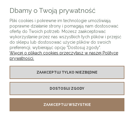
Dbamy o Twoją prywatność
ZAPISZ SIĘ
Pliki cookies i pokrewne im technologie umożliwiają
poprawne działanie strony i pomagają nam dostosować
ofertę do Twoich potrzeb. Możesz zaakceptować
wykorzystanie przez nas wszystkich tych plików i przejść
do sklepu lub dostosować użycie plików do swoich
preferencji, wybierając opcję "Dostosuj zgody".
Więcej o plikach cookies przeczytasz w naszej Polityce
prywatności.
O SKLEPIE
ZAAKCEPTUJ TYLKO NIEZBĘDNE
KONTAKT Z NAMI
DOSTOSUJ ZGODY
MOJE KONTO
ZAAKCEPTUJ WSZYSTKIE
PŁATNOŚCI I DOSTAWA
INFORMACJE