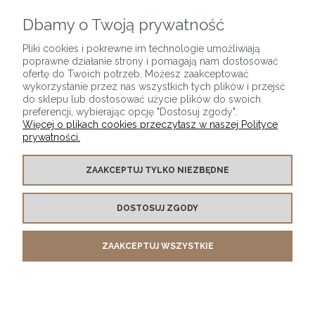
Dbamy o Twoją prywatność
ZAPISZ SIĘ
Pliki cookies i pokrewne im technologie umożliwiają
poprawne działanie strony i pomagają nam dostosować
ofertę do Twoich potrzeb. Możesz zaakceptować
wykorzystanie przez nas wszystkich tych plików i przejść
do sklepu lub dostosować użycie plików do swoich
preferencji, wybierając opcję "Dostosuj zgody".
Więcej o plikach cookies przeczytasz w naszej Polityce
prywatności.
O SKLEPIE
ZAAKCEPTUJ TYLKO NIEZBĘDNE
KONTAKT Z NAMI
DOSTOSUJ ZGODY
MOJE KONTO
ZAAKCEPTUJ WSZYSTKIE
PŁATNOŚCI I DOSTAWA
INFORMACJE