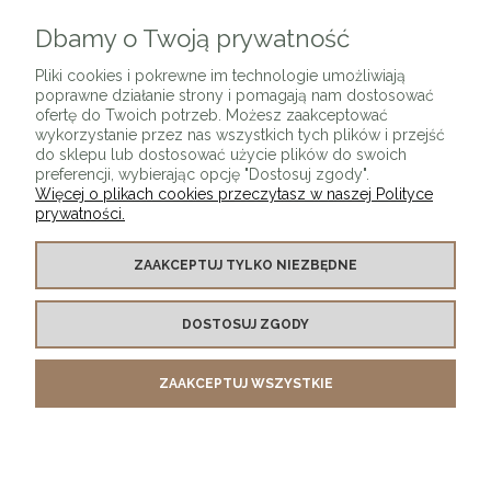
Dbamy o Twoją prywatność
ZAPISZ SIĘ
Pliki cookies i pokrewne im technologie umożliwiają
poprawne działanie strony i pomagają nam dostosować
ofertę do Twoich potrzeb. Możesz zaakceptować
wykorzystanie przez nas wszystkich tych plików i przejść
do sklepu lub dostosować użycie plików do swoich
preferencji, wybierając opcję "Dostosuj zgody".
Więcej o plikach cookies przeczytasz w naszej Polityce
prywatności.
O SKLEPIE
ZAAKCEPTUJ TYLKO NIEZBĘDNE
KONTAKT Z NAMI
DOSTOSUJ ZGODY
MOJE KONTO
ZAAKCEPTUJ WSZYSTKIE
PŁATNOŚCI I DOSTAWA
INFORMACJE