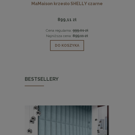
Y czarne
Stolik kawowy VERO marmurowy 60 cm
MaMaison 
1 979,09 zł
 zł
Cena regularna:
2 198,99 zł
Cen
 zł
Najniższa cena:
2 198,99 zł
Naj
DO KOSZYKA
BESTSELLERY