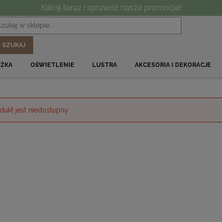
Kliknij teraz i sprawdź nasze promocje!
SZUKAJ
ÓŻKA
OŚWIETLENIE
LUSTRA
AKCESORIA I DEKORACJE
dukt jest niedostępny.