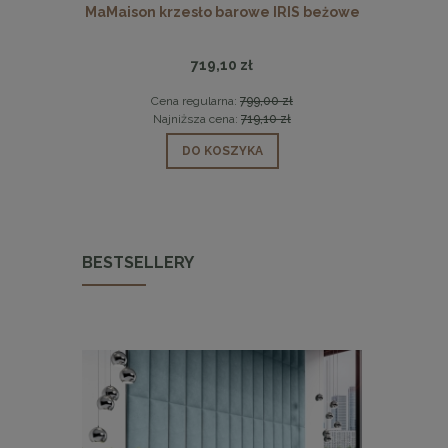
Y beżowe
MaMaison krzesło barowe IRIS beżowe
KARE sto
719,10 zł
 zł
Cena regularna:
799,00 zł
Cen
 zł
Najniższa cena:
719,10 zł
Naj
DO KOSZYKA
BESTSELLERY