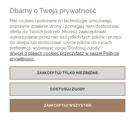
Dbamy o Twoją prywatność
ZAPISZ SIĘ
Pliki cookies i pokrewne im technologie umożliwiają
poprawne działanie strony i pomagają nam dostosować
ofertę do Twoich potrzeb. Możesz zaakceptować
wykorzystanie przez nas wszystkich tych plików i przejść
do sklepu lub dostosować użycie plików do swoich
preferencji, wybierając opcję "Dostosuj zgody".
Więcej o plikach cookies przeczytasz w naszej Polityce
prywatności.
O SKLEPIE
ZAAKCEPTUJ TYLKO NIEZBĘDNE
KONTAKT Z NAMI
DOSTOSUJ ZGODY
MOJE KONTO
ZAAKCEPTUJ WSZYSTKIE
PŁATNOŚCI I DOSTAWA
INFORMACJE