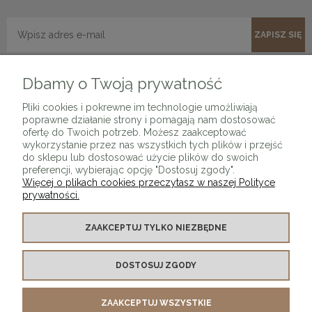
ZAPISZ SIĘ
Dbamy o Twoją prywatność
Pliki cookies i pokrewne im technologie umożliwiają
poprawne działanie strony i pomagają nam dostosować
ofertę do Twoich potrzeb. Możesz zaakceptować
wykorzystanie przez nas wszystkich tych plików i przejść
O SKLEPIE
do sklepu lub dostosować użycie plików do swoich
preferencji, wybierając opcję "Dostosuj zgody".
Więcej o plikach cookies przeczytasz w naszej Polityce
KONTAKT Z NAMI
prywatności.
MOJE KONTO
ZAAKCEPTUJ TYLKO NIEZBĘDNE
DOSTOSUJ ZGODY
PŁATNOŚCI I DOSTAWA
ZAAKCEPTUJ WSZYSTKIE
INFORMACJE