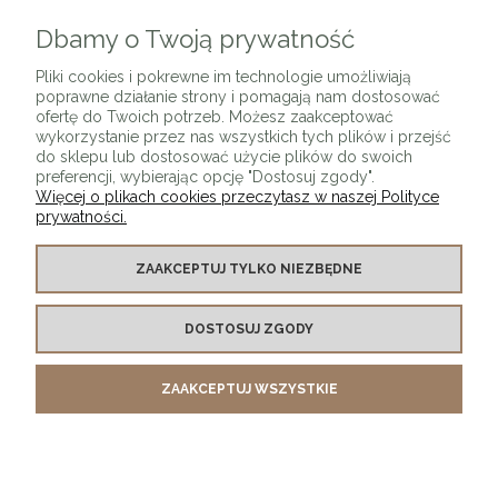
Dbamy o Twoją prywatność
ZAPISZ SIĘ
Pliki cookies i pokrewne im technologie umożliwiają
poprawne działanie strony i pomagają nam dostosować
ofertę do Twoich potrzeb. Możesz zaakceptować
wykorzystanie przez nas wszystkich tych plików i przejść
do sklepu lub dostosować użycie plików do swoich
preferencji, wybierając opcję "Dostosuj zgody".
Więcej o plikach cookies przeczytasz w naszej Polityce
prywatności.
O SKLEPIE
ZAAKCEPTUJ TYLKO NIEZBĘDNE
KONTAKT Z NAMI
DOSTOSUJ ZGODY
MOJE KONTO
ZAAKCEPTUJ WSZYSTKIE
PŁATNOŚCI I DOSTAWA
INFORMACJE