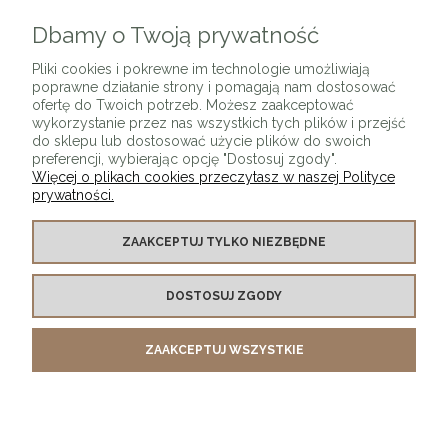
Dbamy o Twoją prywatność
ZAPISZ SIĘ
Pliki cookies i pokrewne im technologie umożliwiają
poprawne działanie strony i pomagają nam dostosować
ofertę do Twoich potrzeb. Możesz zaakceptować
wykorzystanie przez nas wszystkich tych plików i przejść
do sklepu lub dostosować użycie plików do swoich
preferencji, wybierając opcję "Dostosuj zgody".
Więcej o plikach cookies przeczytasz w naszej Polityce
prywatności.
O SKLEPIE
ZAAKCEPTUJ TYLKO NIEZBĘDNE
KONTAKT Z NAMI
DOSTOSUJ ZGODY
MOJE KONTO
ZAAKCEPTUJ WSZYSTKIE
PŁATNOŚCI I DOSTAWA
INFORMACJE