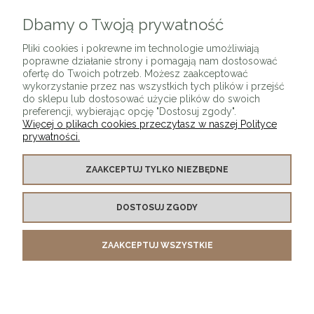
Dbamy o Twoją prywatność
ZAPISZ SIĘ
Pliki cookies i pokrewne im technologie umożliwiają
poprawne działanie strony i pomagają nam dostosować
ofertę do Twoich potrzeb. Możesz zaakceptować
wykorzystanie przez nas wszystkich tych plików i przejść
do sklepu lub dostosować użycie plików do swoich
preferencji, wybierając opcję "Dostosuj zgody".
Więcej o plikach cookies przeczytasz w naszej Polityce
prywatności.
O SKLEPIE
ZAAKCEPTUJ TYLKO NIEZBĘDNE
KONTAKT Z NAMI
DOSTOSUJ ZGODY
MOJE KONTO
ZAAKCEPTUJ WSZYSTKIE
PŁATNOŚCI I DOSTAWA
INFORMACJE