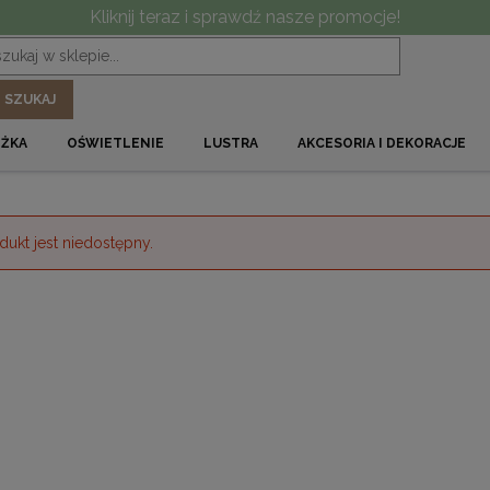
Kliknij teraz i sprawdź nasze promocje!
SZUKAJ
ÓŻKA
OŚWIETLENIE
LUSTRA
AKCESORIA I DEKORACJE
dukt jest niedostępny.