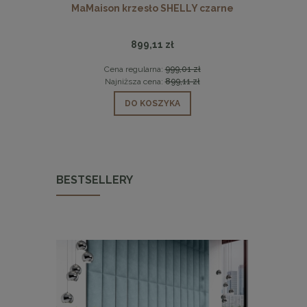
LOGAN białe
MaMaison krzesło SHELLY czarne
MaMaison s
899,11 zł
 zł
Cena regularna:
999,01 zł
Cen
 zł
Najniższa cena:
899,11 zł
Naj
DO KOSZYKA
BESTSELLERY