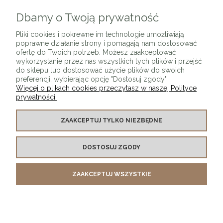
Dbamy o Twoją prywatność
ZAPISZ SIĘ
Pliki cookies i pokrewne im technologie umożliwiają
poprawne działanie strony i pomagają nam dostosować
ofertę do Twoich potrzeb. Możesz zaakceptować
wykorzystanie przez nas wszystkich tych plików i przejść
do sklepu lub dostosować użycie plików do swoich
preferencji, wybierając opcję "Dostosuj zgody".
Więcej o plikach cookies przeczytasz w naszej Polityce
prywatności.
O SKLEPIE
ZAAKCEPTUJ TYLKO NIEZBĘDNE
KONTAKT Z NAMI
DOSTOSUJ ZGODY
MOJE KONTO
ZAAKCEPTUJ WSZYSTKIE
PŁATNOŚCI I DOSTAWA
INFORMACJE