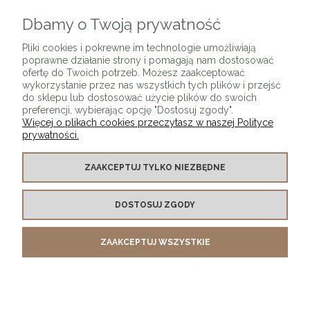
Dbamy o Twoją prywatność
ZAPISZ SIĘ
Pliki cookies i pokrewne im technologie umożliwiają
poprawne działanie strony i pomagają nam dostosować
ofertę do Twoich potrzeb. Możesz zaakceptować
wykorzystanie przez nas wszystkich tych plików i przejść
do sklepu lub dostosować użycie plików do swoich
preferencji, wybierając opcję "Dostosuj zgody".
Więcej o plikach cookies przeczytasz w naszej Polityce
prywatności.
O SKLEPIE
ZAAKCEPTUJ TYLKO NIEZBĘDNE
KONTAKT Z NAMI
DOSTOSUJ ZGODY
MOJE KONTO
ZAAKCEPTUJ WSZYSTKIE
PŁATNOŚCI I DOSTAWA
INFORMACJE